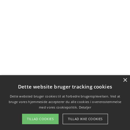
×
Dette website bruger tracking cookies
Dette websted bruger cookies til at forbedre brugeroplevelsen. Ved at
bruge vores hjemmeside accepterer du alle cookies i overensstemmelse
med vores cookiepolitik.
Detaljer
TILLAD COOKIES
TILLAD IKKE COOKIES